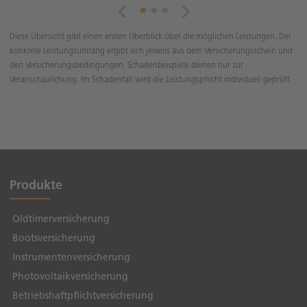
Diese Übersicht gibt einen ersten Überblick über die möglichen Leistungen. Der
konkrete Leistungsumfang ergibt sich jeweils aus dem Versicherungsschein und
den Versicherungsbedingungen. Schadenbeispiele dienen nur zur
Veranschaulichung. Im Schadenfall wird die Leistungspflicht individuell geprüft.
Produkte
Oldtimerversicherung
Bootsversicherung
Instrumentenversicherung
Photovoltaikversicherung
Betriebshaftpflichtversicherung