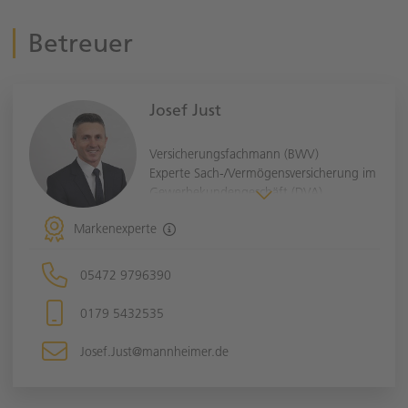
Betreuer
Josef Just
Versicherungsfachmann (BWV)
Experte Sach-/Vermögensversicherung im
Gewerbekundengeschäft (DVA)
Inhaber der Agentur
Markenexperte
Seit über 25 Jahren bin ich bereits im
Versicherungsvertrieb tätig.
05472 9796390
Ich bin Ihr kompetenter Ansprechpartner
für alle Versicherungsfragen im privaten
0179 5432535
und gewerblichen Bereich.
Markenspezialist für:
Josef.Just@mannheimer.de
Sinfonima
Transport